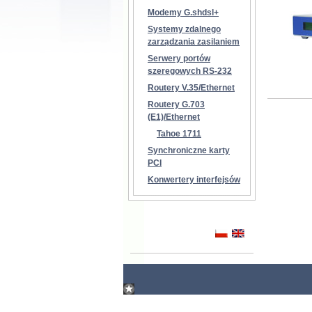
Modemy G.shdsl+
Systemy zdalnego
zarządzania zasilaniem
Serwery portów
szeregowych RS-232
Routery V.35/Ethernet
Routery G.703
(E1)/Ethernet
Tahoe 1711
Synchroniczne karty
PCI
Konwertery interfejsów