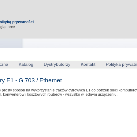
olityką prywatności
.
eglądarce.
czna
Katalog
Dystrybutorzy
Kontakt
Polityka prywat
ry E1 - G.703 / Ethernet
 prosty sposób na wykorzystanie traktów cyfrowych E1 do potrzeb sieci kompute
, konwerterów i kosztowych routerów - wszystko w jednym urządzeniu.