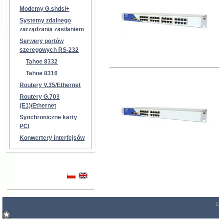
Modemy G.shdsl+
Systemy zdalnego
zarządzania zasilaniem
Serwery portów
szeregowych RS-232
Tahoe 8332
Tahoe 8316
Routery V.35/Ethernet
Routery G.703
(E1)/Ethernet
Synchroniczne karty
PCI
Konwertery interfejsów
C