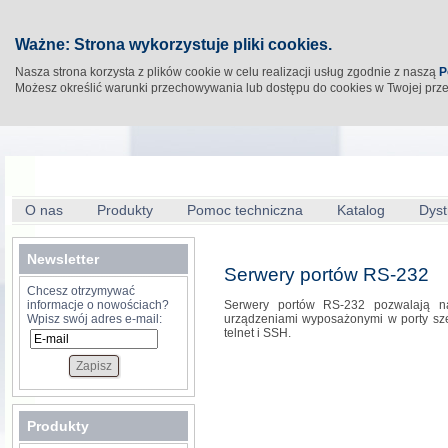
Ważne: Strona wykorzystuje pliki cookies.
Nasza strona korzysta z plików cookie w celu realizacji usług zgodnie z naszą
P
Możesz określić warunki przechowywania lub dostępu do cookies w Twojej prz
O nas
Produkty
Pomoc techniczna
Katalog
Dyst
Newsletter
Serwery portów RS-232
Chcesz otrzymywać
informacje o nowościach?
Serwery portów RS-232 pozwalają na 
Wpisz swój adres e-mail:
urządzeniami wyposażonymi w porty sze
telnet i SSH.
Produkty